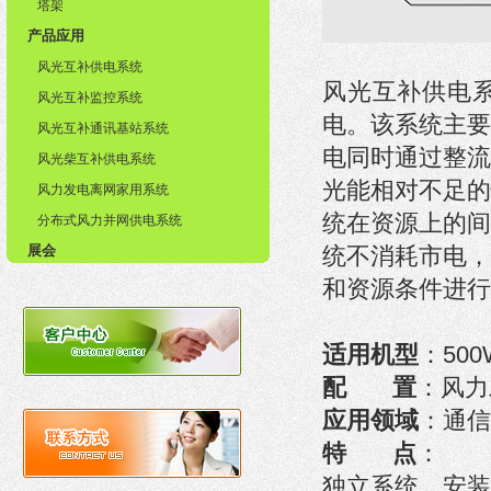
塔架
产品应用
风光互补供电系统
风光互补供电
风光互补监控系统
电。该系统主要
风光互补通讯基站系统
电同时通过整流
风光柴互补供电系统
光能相对不足的
风力发电离网家用系统
统在资源上的间
分布式风力并网供电系统
展会
统不消耗市电，
和资源条件进行
适用机型
：500
配 置
：风力
应用领域
：通信
特 点
：
独立系统，安装